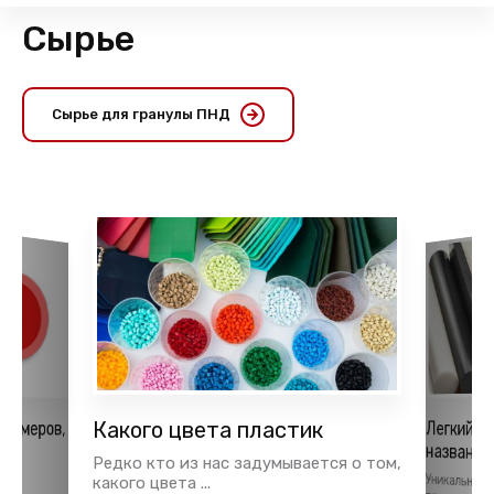
Сырье
Сырье для гранулы ПНД
лимеров,
Какого цвета пластик
Легкий и
названия
ья
Редко кто из нас задумывается о том,
Уникальные
полимерам
тки
какого цвета ...