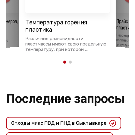
Прайс н
лимеров,
Температура горения
пластика
ья
пластика
Необходим
полимеров и
тки
Различные разновидности
давно
пластмассы имеют свою предельную
актуальна и в 
температуру, при которой ...
Последние запросы
Отходы микс ПВД и ПНД в Сыктывкаре