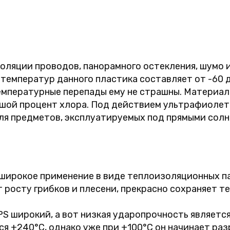
оляции проводов, панорамного остекления, шумо 
 температур данного пластика составляет от -60 
температурные перепады ему не страшны. Материал 
ьшой процент хлора. Под действием ультрафиолет
ля предметов, эксплуатируемых под прямыми солн
широкое применение в виде теплоизоляционных па
 росту грибков и плесени, прекрасно сохраняет те
S широкий, а вот низкая ударопрочность являетс
я +240°C, однако уже при +100°C он начинает раз