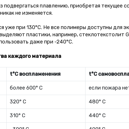
 подвергаться плавлению, приобретая текущее со
никак не изменяется.
я уже при 130°C. Не все полимеры доступны для э
 выделяют пластики, например, стеклотекстолит 
ользовать даже при -240°C.
тва каждого материала
t°C воспламенения
t°C самовоспл
более 600° C
если пожара нет
320° C
480° C
310° C
440° C