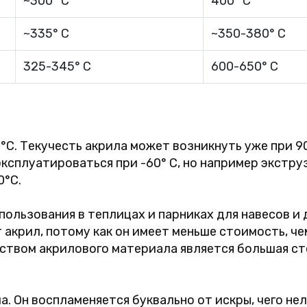
~300° C
400° C
~335° C
~350-380° C
325-345° C
600-650° C
°C. Текучесть акрила может возникнуть уже при 90°
эксплуатироваться при -60° C, но например экстр
0°С.
ользования в теплицах и парниках для навесов и 
акрил, потому как он имеет меньше стоимость, че
ством акрилового материала является большая ст
. Он воспламеняется буквально от искры, чего нел