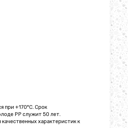
я при +170°C. Срок
олоде PP служит 50 лет.
я качественных характеристик к